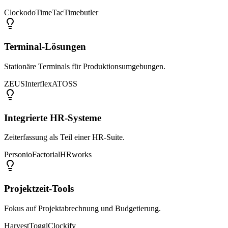
Clockodo
TimeTac
Timebutler
Terminal-Lösungen
Stationäre Terminals für Produktionsumgebungen.
ZEUS
Interflex
ATOSS
Integrierte HR-Systeme
Zeiterfassung als Teil einer HR-Suite.
Personio
Factorial
HRworks
Projektzeit-Tools
Fokus auf Projektabrechnung und Budgetierung.
Harvest
Toggl
Clockify